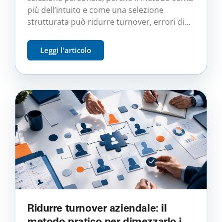
professionista da un improvvisato
più dell’intuito e come una selezione
strutturata può ridurre turnover, errori di
assunzione e costi nascosti per l’azienda.
Leggi l'articolo
Ridurre turnover aziendale: il
metodo pratico per dimezzarlo in