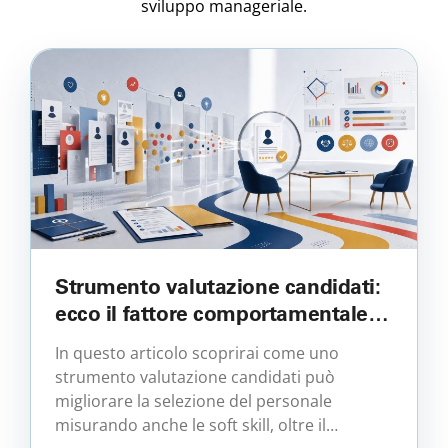
sviluppo manageriale.
Strumento valutazione candidati:
ecco il fattore comportamentale
che può predire con l’82% di
In questo articolo scoprirai come uno
accuratezza se un candidato
strumento valutazione candidati può
resterà davvero nel ruolo
migliorare la selezione del personale
misurando anche le soft skill, oltre il