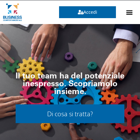
Accedi
Il tuo team ha del potenziale
inespresso. Scopriamolo
insieme.
Scopri di più »
Di cosa si tratta?