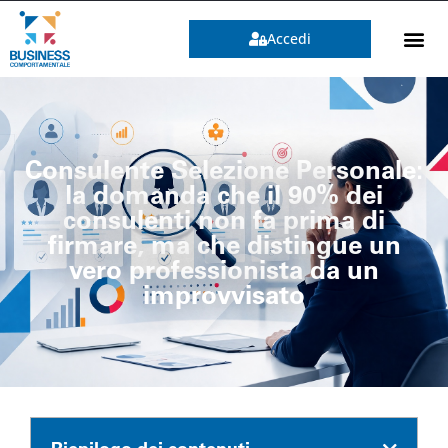
Accedi
Consulente Selezione Personale:
la domanda che il 90% dei
consulenti non fa prima di
firmare, ma che distingue un
vero professionista da un
improvvisato